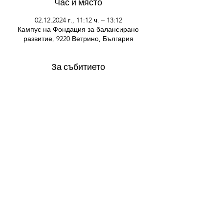
Час и място
02.12.2024 г., 11:12 ч. – 13:12
Кампус на Фондация за балансирано
развитие, 9220 Ветрино, България
За събитието
Подобряване на холистичното 
образование чрез нови методи.
Споделете това събитие